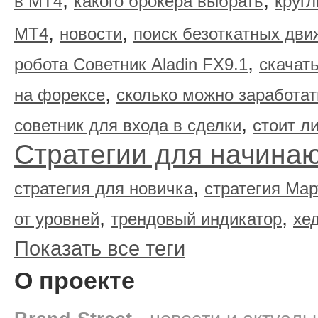
в МТ4
какого брокера выбрать
круг
,
,
МТ4
новости
поиск безоткатных дви
,
робота Советник Aladin FX9.1
скачать
,
на форексе
сколько можно заработат
,
советник для входа в сделки
стоит л
Стратегии для начина
,
стратегия для новичка
стратегия Мар
,
,
от уровней
трендовый индикатор
хе
Показать все теги
О проекте