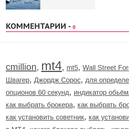
КОММЕНТАРИИ -
0
mt4
cmillion
,
,
,
mt5
Wall Street Fo
,
,
Швагер
Джордж Сорос
для определе
,
опционов 60 секунд
индикатор обьём
,
как выбрать брокера
как выбрать бр
,
как установить советник
как установ
,
,