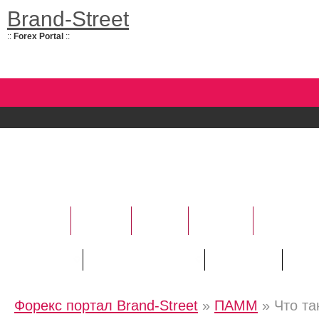
Brand-Street
::
Forex Portal
::
НОВОСТИ
УСЛУГИ
БАНКИ
ФОРЕКС
АНАЛИТИ
Курсы валют
Трейдору / "Новичку"
Инвестору
Рейт
Форекс портал Brand-Street
»
ПАММ
» Что т