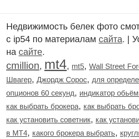
Недвижимость белек фото смо
c ip54 по материалам
сайта
. |
на
сайте
.
mt4
cmillion
,
,
,
mt5
Wall Street Fo
,
,
Швагер
Джордж Сорос
для определе
,
опционов 60 секунд
индикатор обьём
,
как выбрать брокера
как выбрать бр
,
как установить советник
как установ
,
,
в МТ4
какого брокера выбрать
круг