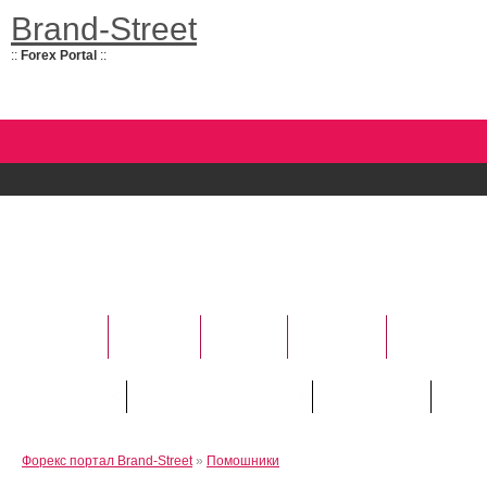
Brand-Street
::
Forex Portal
::
НОВОСТИ
УСЛУГИ
БАНКИ
ФОРЕКС
АНАЛИТИ
Курсы валют
Трейдору / "Новичку"
Инвестору
Рейт
Форекс портал Brand-Street
»
Помошники