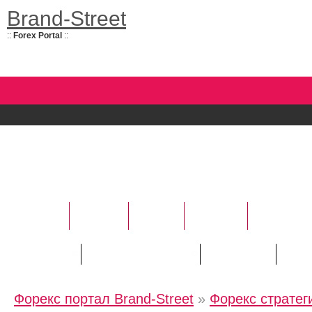
Brand-Street
::
Forex Portal
::
НОВОСТИ
УСЛУГИ
БАНКИ
ФОРЕКС
АНАЛИТИ
Курсы валют
Трейдору / "Новичку"
Инвестору
Рейт
Форекс портал Brand-Street
»
Форекс стратег