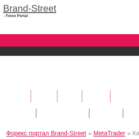
Brand-Street
::
Forex Portal
::
НОВОСТИ
УСЛУГИ
БАНКИ
ФОРЕКС
АНАЛИТИ
Курсы валют
Трейдору / "Новичку"
Инвестору
Рейт
Форекс портал Brand-Street
»
MetaTrader
» Ка