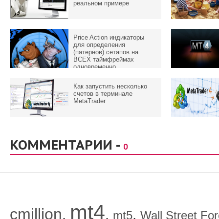
реальном примере
Price Action индикаторы
для определения
(патернов) сетапов на
ВСЕХ таймфреймах
одновременно
Как запустить несколько
счетов в терминале
MetaTrader
КОММЕНТАРИИ -
0
mt4
cmillion
,
,
,
mt5
Wall Street Fo