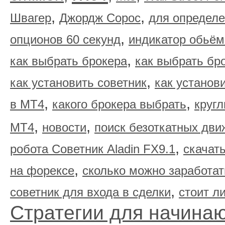
,
,
Швагер
Джордж Сорос
для определе
,
опционов 60 секунд
индикатор обьём
,
как выбрать брокера
как выбрать бр
,
как установить советник
как установ
,
,
в МТ4
какого брокера выбрать
круг
,
,
МТ4
новости
поиск безоткатных дви
,
робота Советник Aladin FX9.1
скачать
,
на форексе
сколько можно заработат
,
советник для входа в сделки
стоит л
Стратегии для начина