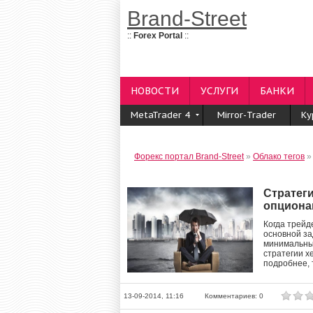
Brand-Street
::
Forex Portal
::
НОВОСТИ
УСЛУГИ
БАНКИ
MetaTrader 4
Mirror-Trader
Ку
Форекс портал Brand-Street
»
Облако тегов
»
Стратег
опциона
Когда трейд
основной за
минимальным
стратегии х
подробнее, 
13-09-2014, 11:16
Комментариев: 0