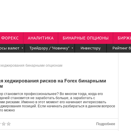
ФОРЕКС
АНАЛИТИКА
БИНАРНЫЕ ОПЦИОНЫ
БИРЖ
рсы валют
Трейдору / "Новичку"
Инвестору
Рейтинг 
 хеджирования бинарными опционам
ия хеджирования рисков на Forex бинарными
м
ер становится профессиональнее? Во многом тогда, когда его
дачей становится не заработать больше, а заработать с
и рисками. Именно в этот момент его начинают интересовать
еджирования позиций. Если начинать разбираться в данном вопросе
то можно
Подробнее