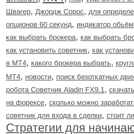
,
,
Швагер
Джордж Сорос
для определе
,
опционов 60 секунд
индикатор обьём
,
как выбрать брокера
как выбрать бр
,
как установить советник
как установ
,
,
в МТ4
какого брокера выбрать
круг
,
,
МТ4
новости
поиск безоткатных дви
,
робота Советник Aladin FX9.1
скачать
,
на форексе
сколько можно заработат
,
советник для входа в сделки
стоит л
Стратегии для начина