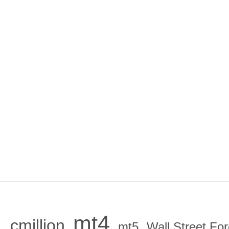
mt4
cmillion
,
,
,
mt5
Wall Street Fo