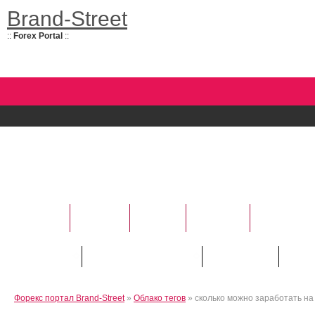
Brand-Street
::
Forex Portal
::
НОВОСТИ
УСЛУГИ
БАНКИ
ФОРЕКС
АНАЛИТИ
Курсы валют
Трейдору / "Новичку"
Инвестору
Рейт
Форекс портал Brand-Street
»
Облако тегов
» сколько можно заработать на