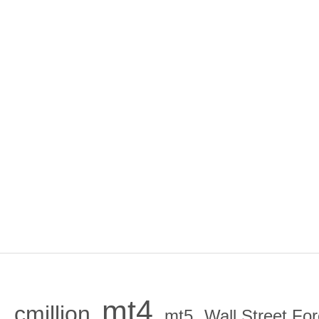
mt4
cmillion
,
,
,
mt5
Wall Street Fo