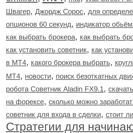
,
,
Швагер
Джордж Сорос
для определе
,
опционов 60 секунд
индикатор обьём
,
как выбрать брокера
как выбрать бр
,
как установить советник
как установ
,
,
в МТ4
какого брокера выбрать
круг
,
,
МТ4
новости
поиск безоткатных дви
,
робота Советник Aladin FX9.1
скачать
,
на форексе
сколько можно заработат
,
советник для входа в сделки
стоит л
Стратегии для начина