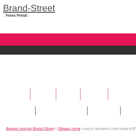
Brand-Street
::
Forex Portal
::
НОВОСТИ
УСЛУГИ
БАНКИ
ФОРЕКС
АНАЛИТИ
Курсы валют
Трейдору / "Новичку"
Инвестору
Рейт
Форекс портал Brand-Street
»
Облако тегов
» как установить советника в М