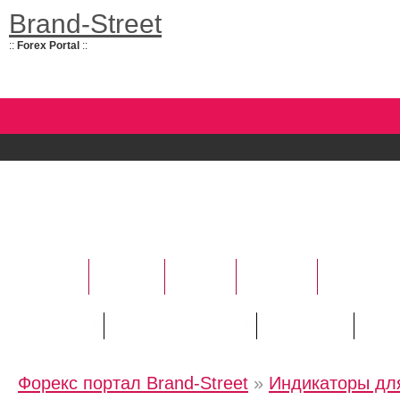
Brand-Street
::
Forex Portal
::
НОВОСТИ
УСЛУГИ
БАНКИ
ФОРЕКС
АНАЛИТИ
Курсы валют
Трейдору / "Новичку"
Инвестору
Рейт
Форекс портал Brand-Street
»
Индикаторы для