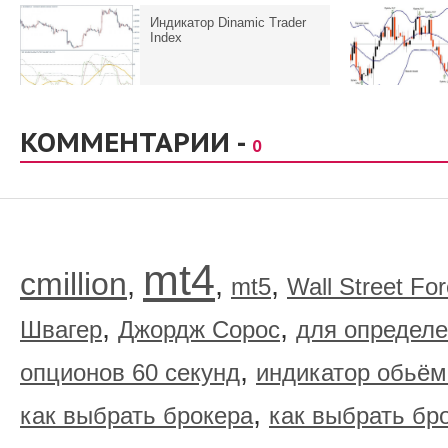
Индикатор Dinamic Trader
Index
КОММЕНТАРИИ -
0
mt4
cmillion
,
,
,
mt5
Wall Street Fo
,
,
Швагер
Джордж Сорос
для определе
,
опционов 60 секунд
индикатор обьём
,
как выбрать брокера
как выбрать бр