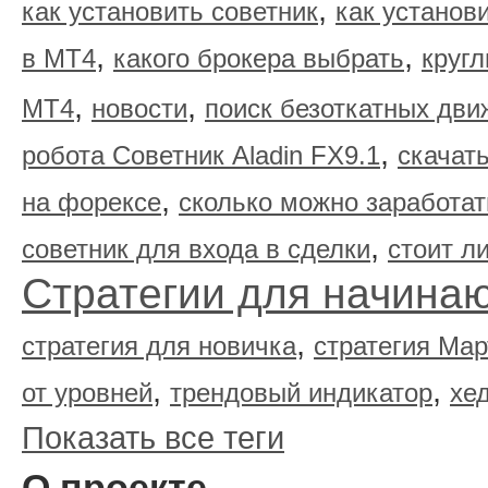
,
как установить советник
как установ
,
,
в МТ4
какого брокера выбрать
круг
,
,
МТ4
новости
поиск безоткатных дви
,
робота Советник Aladin FX9.1
скачать
,
на форексе
сколько можно заработат
,
советник для входа в сделки
стоит л
Стратегии для начина
,
стратегия для новичка
стратегия Мар
,
,
от уровней
трендовый индикатор
хе
Показать все теги
О проекте