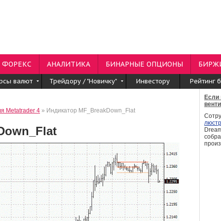
ФОРЕКС
АНАЛИТИКА
БИНАРНЫЕ ОПЦИОНЫ
БИРЖ
рсы валют
Трейдору / "Новичку"
Инвестору
Рейтинг 
Если 
венти
я Metatrader 4
» Индикатор MF_BreakDown_Flat
Сотру
люст
Down_Flat
Dream
собра
произ