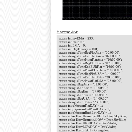
Настройки:
extern int myEMA = 233;

extern int FlatS = 5;

extern int EMA = 0;

extern int DayHistory = 100;

extern string sTimeBegFlatAsia = "00:00:00";

extern string sTimeEndFlatAsia = "07:00:00";

extern string sTimePivotFlatAsia = "10:00:00";

extern string sTimeBegEURFlat = "07:00:00";

extern string sTimeEndEURFlat = "16:00:00";

extern string sTimePivotEURFlat = "18:00:00";

extern string sTimeBegFlatUSA = "14:00:00";

extern string sTimeEndFlatUSA = "20:00:00";

extern string sTimePivotFlatUSA = "23:00:00";

extern string sBegAsia = "01:00:00";

extern string sEndAsia = "10:00:00";

extern string sBegEur = "07:00:00";

extern string sEndEur = "16:00:00";

extern string sBegUSA = "14:00:00";

extern string sEndUSA = "23:00:00";

extern int pУровниFletDAY = 1;

extern int pУровниFletPivotDAY = 1;

extern int pУровниHighLowDAY = 1;

extern color ЦветПятницыHIGH = DeepSkyBlue;

extern color ЦветПятницыLOW = DeepSkyBlue;

extern color ЦветHIGHDAY = DarkViolet;

extern color ЦветLOWDAY = DarkViolet;

extern color lColorFAH = OrangeRed;
