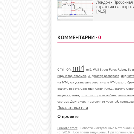
Лондон - Пробойная
стратегия на открыт
[M15]
КОММЕНТАРИИ -
0
mt4
cmillion
,
,
,
,
mt5
Wall Street Forex Robot
Без
,
,
индикатор обьёмов
Индикатор разворота
индикат
,
,
на МТ4
как установить советника в МТ4
какого бро
,
скачать робота Советник Aladin FX9.1
скачать Сове
,
входа в сделки
стоит ли торговать бинарными опц
,
,
система Дмитриева
торговля от уровней
трендовы
Показать все теги
О проекте
Brand-Street
- новости и актуальные материалы 
(c) 2016 :: Все права защищены. При полной или