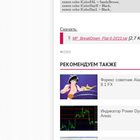
extern color lColorFAL = SandyBrown;

extern color lColorDayH = Black;

extern color lColorDayL = Black;.
Скачать:
[2,7 
MF_BreakDown_Flat-0-2010.rar
2393
РЕКОМЕНДУЕМ ТАКЖЕ
Форекс советник Ala
9.1 FX
Индикатор Power Dy
Areas