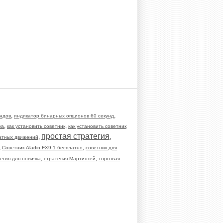
,
,
ендов
индикатор бинарных опционов 60 секунд
,
,
ра
как установить советник
как установить советник
простая стратегия
,
,
катных движений
,
,
Советник Aladin FX9.1 бесплатно
советник для
,
,
егия для новичка
стратегия Мартингей
торговая