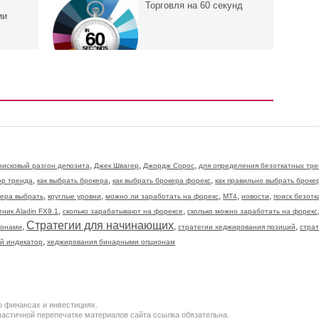
Торговля на 60 секунд
ии
,
,
,
рисковый разгон депозита
Джек Швагер
Джордж Сорос
для определения безоткатных тр
,
,
,
ор тренда
как выбрать брокера
как выбрать брокера форекс
как правильно выбрать броке
,
,
,
,
,
кера выбрать
круглые уровни
можно ли заработать на форекс
МТ4
новости
поиск безот
,
,
тник Aladin FX9.1
сколько зарабатывают на форексе
сколько можно заработать на форекс
Стратегии для начинающих
,
,
,
ионами
стратегии хеджирования позиций
страт
,
й индикатор
хеджирования бинарными опционам
о финансах и инвестициях.
 частичной перепечатке материалов сайта ссылка обязательна.