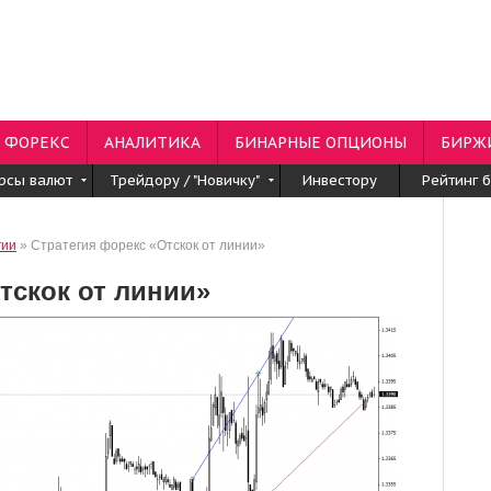
ФОРЕКС
АНАЛИТИКА
БИНАРНЫЕ ОПЦИОНЫ
БИРЖ
рсы валют
Трейдору / "Новичку"
Инвестору
Рейтинг 
гии
» Стратегия форекс «Отскок от линии»
тскок от линии»