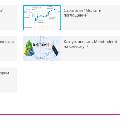
е"
Стратегия "Молот и
поглощение"
ическая
Как установить Metatrader 4
на флешку ?
торам