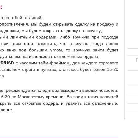
:
о на отбой от линий;
сопротивления, мы будем открывать сделку на продажу и
оддержки, мы будем открывать сделку на покупку;
ными лимитными ордерами, либо вручную при подходе
при этом стоит отметить, что в случае, когда линия
ко вниз под большим углом, то вручную зайти будет
дуется всегда использовать отложенные ордера;
R/USD
с часовым тайм-фреймом, для каждого торгового
ставляем строго в пунктах, стоп-лосс будет равен 15-20
ов.
ме, рекомендуется следить за выходами важных новостей.
16:30 по Московскому времени. Во время таких новостей
акрыть все открытые ордера, и удалить все отложенные,
йдинге.